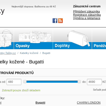
Zákaznické centrum
Nejlevnější doprava: Balíkovna za 49 Kč
Přihlášení zákazníka
Registrace zákazníka
Výměna a reklamace
nky-Tašky.cz
/
Kabelky kožené
/
Bugatti
elky kožené - Bugatti
LTROVÁNÍ PRODUKTŮ
a od:
do:
K
Seřadit po
Zobrazit pouze zboží skladem
čky:
l
Bugatti
CHARM LONDON