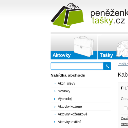
Peněže
Kab
Nabídka obchodu
Akční slevy
FI
Novinky
Výprodej
Cen
Aktovky kožené
Aktovky koženkové
Zna
Aktovky textilní
Arwe