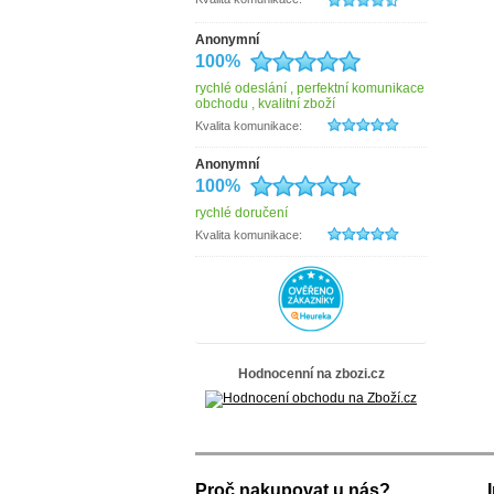
Erbe Solingen
Esprit
Estelle
Anonymní
EYE
100%
fabrizio
Famito
rychlé odeslání , perfektní komunikace
Fiorucci
obchodu , kvalitní zboží
Gabor
Kvalita komunikace:
Genevian
Hajn
Anonymní
Hama
100%
Hedgren
HELLIX
rychlé doručení
herlitz
Hide&Stitches
Kvalita komunikace:
HJP
IL GIGLIO
INDEE
ITALY
Jack Wolfskin
Kellermann
KNIRPS
Kristy.X
Hodnocenní na zbozi.cz
Lagen
Le Sands
LederArt
MAXFLY
Mustang
Neus
New Bags
Proč nakupovat u nás?