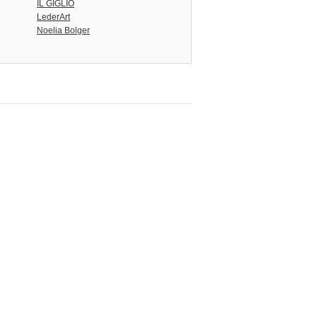
IL GIGLIO
LederArt
Noelia Bolger