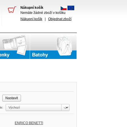
Nákupní košík
Nemáte žádné zboží v košíku
Nákupní košík
|
Objednat zboží
č
dle:
ENRICO BENETTI