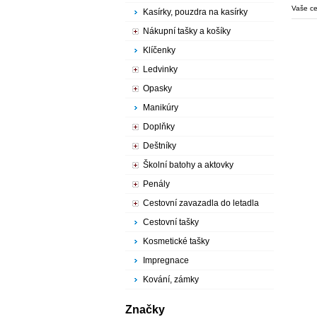
společn
Vaše c
Kasírky, pouzdra na kasírky
předsta
Nákupní tašky a košíky
Klíčenky
Ledvinky
Opasky
Manikúry
Doplňky
Deštníky
Školní batohy a aktovky
Penály
Cestovní zavazadla do letadla
Cestovní tašky
Kosmetické tašky
Impregnace
Kování, zámky
Značky