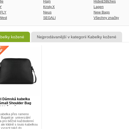
lle
Hajn
Hide&Stitches
Y
Kristy.X
Lagen
FLY
Neus
New Bags
West
SEGALI
Všechny značky
belky kožené
Nejprodávanější v kategorii Kabelky kožené
ti Dámská kabelka
Small Shoulder Bag
101 černá
kabelka přes rameno
Bugatti je univerzální
a pro běžné každodenní
 ale klidně s touto kabelkou
vyrazit také do