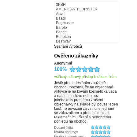
3KBH
AMERICAN TOURISTER
Arwel
Baagl
Bagmaster
Barolo
Bench
Benetton
BestWay
BestWay - Fabrizio
Seznam výrobců
BLACK HAND
Bugatti
Ověřeno zákazníky
Camel Active
Anonymní
Carmelo
100%
CATERPILLAR
CHARM LONDON
vstřícný a férový přístup k zákazníkům
Collonil
COOL
Ještě před odesláním zboží mě
obchod upozornil, že na objednané
Cosset
aktovce je na kování kosmetická vada
Česká výroba
a nabídl mi slevu nebo bez
d&n
jakéhokoliv problému zrušení
Dark Dudes
objednávky na skladě byl pouze jeden
debbi
kus). To považuji za vstřícné jednání
derby
se zákazníkem a předcházení tak
Doba ledová
reklamačnímu řízení a nedobrému
Doppler
pohledu na obchod.
DUP
Dodací lhůta:
Elega
Kvalita dopravy:
ENRICO BENETTI
Kvalita komunikace: