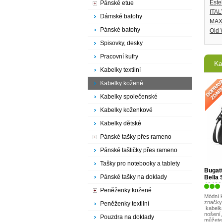
Este
Pánské etue
ITAL
Dámské batohy
MAX
Pánské batohy
Old 
Spisovky, desky
Pracovní kufry
Ka
Kabelky textilní
Kabelky kožené
Kabelky společenské
Kabelky koženkové
Kabelky dětské
Pánské tašky přes rameno
Pánské taštičky přes rameno
Tašky pro notebooky a tablety
Bugat
Pánské tašky na doklady
Bella 
49480
Peněženky kožené
Módní 
značky 
Peněženky textilní
kabelk
nošení,
Pouzdra na doklady
můžete 