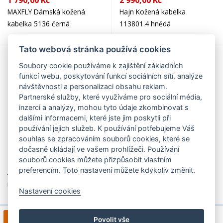
1 790,00 Kč
2 990,00 Kč
MAXFLY Dámská kožená
Hajn Kožená kabelka
kabelka 5136 černá
113801.4 hnědá
Tato webová stránka používá cookies
Soubory cookie používáme k zajištění základních
funkcí webu, poskytování funkcí sociálních sítí, analýze
návštěvnosti a personalizaci obsahu reklam.
Partnerské služby, které využíváme pro sociální média,
inzerci a analýzy, mohou tyto údaje zkombinovat s
dalšími informacemi, které jste jim poskytli při
používání jejich služeb. K používání potřebujeme Váš
souhlas se zpracováním souborů cookies, které se
dočasně ukládají ve vašem prohlížeči. Používání
2 990,00 Kč
489,00 Kč
souborů cookies můžete přizpůsobit vlastním
preferencím. Toto nastavení můžete kdykoliv změnit.
Arwel Kožená velká taška na
SEGALI Kožená kabelka -
notebook 212-2187 černá
psaníčko SG-A2 stříbrné
Nastavení cookies
1
2
3
4
>
1 / 12
Povolit vše