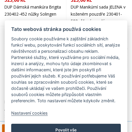
525,00 Kč
525,00 Kč
DUP Dámská manikúra Brigita
DUP Manikúrní sada JELENA v
230402-452 nůžky Solingen
koženém pouzdře 230401-
583 růžová - malá
Tato webová stránka používá cookies
Soubory cookie používáme k zajištění základních
funkcí webu, poskytování funkcí sociálních sítí, analýze
návštěvnosti a personalizaci obsahu reklam.
Partnerské služby, které využíváme pro sociální média,
inzerci a analýzy, mohou tyto údaje zkombinovat s
dalšími informacemi, které jste jim poskytli při
používání jejich služeb. K používání potřebujeme Váš
souhlas se zpracováním souborů cookies, které se
dočasně ukládají ve vašem prohlížeči. Používání
576,00 Kč
579,00 Kč
souborů cookies můžete přizpůsobit vlastním
preferencím. Toto nastavení můžete kdykoliv změnit.
DUP Elegantní manikura
DUP Manikúrní sada kožená
ANGELIKA 230402-367 nůžky
černá/červená 230401-450
Nastavení cookies
Solingen
ALENA
1
2
3
4
>
1 / 7
Povolit vše