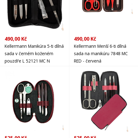
490,00 Kč
490,00 Kč
Kellermann Manikúra 5-ti dílná
Kellermann Menší 6-ti dílná
sada v černém koženém
sada na manikúru 7848 MC
pouzdře L 52121 MC N
RED - červená