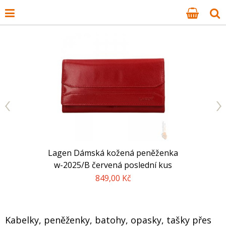
Arwel Dáms
ER Pánská
Lagen Dámská kožená peněženka
s rámečke
ETHERO 3 v 1
w-2025/B červená poslední kus
4" 147031-
č
849,00 Kč
á
Kabelky, peněženky, batohy, opasky, tašky přes