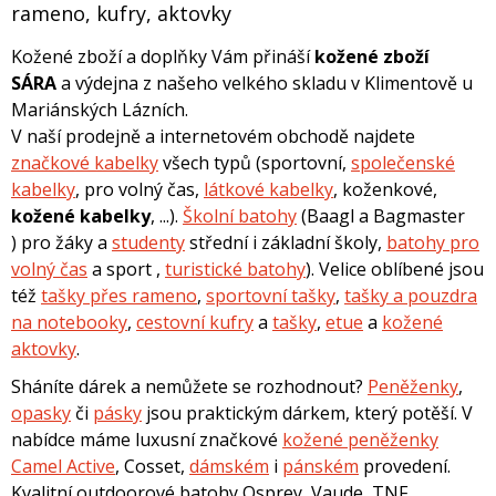
rameno, kufry, aktovky
Kožené zboží a doplňky Vám přináší
kožené zboží
SÁRA
a výdejna z našeho velkého skladu v Klimentově u
Mariánských Lázních.
V naší prodejně a internetovém obchodě najdete
značkové kabelky
všech typů (sportovní,
společenské
kabelky
, pro volný čas,
látkové kabelky
, koženkové,
kožené kabelky
, ...).
Školní batohy
(Baagl a Bagmaster
) pro žáky a
studenty
střední i základní školy,
batohy pro
volný čas
a sport ,
turistické batohy
). Velice oblíbené jsou
též
tašky přes rameno
,
sportovní tašky
,
tašky a pouzdra
na notebooky
,
cestovní kufry
a
tašky
,
etue
a
kožené
aktovky
.
Sháníte dárek a nemůžete se rozhodnout?
Peněženky
,
opasky
či
pásky
jsou praktickým dárkem, který potěší. V
nabídce máme luxusní značkové
kožené peněženky
Camel Active
, Cosset,
dámském
i
pánském
provedení.
Kvalitní outdoorové batohy Osprey, Vaude, TNF,