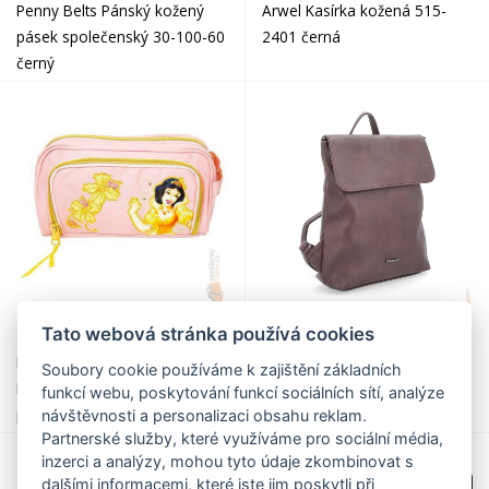
Penny Belts Pánský kožený
Arwel Kasírka kožená 515-
pásek společenský 30-100-60
2401 černá
černý
Tato webová stránka používá cookies
217,00 Kč
999,00 Kč
New Wave Školní penál
TANGERIN Elegantní batoh
Soubory cookie používáme k zajištění základních
Princess 024588 růžový
koženého vzhledu s klopou
funkcí webu, poskytování funkcí sociálních sítí, analýze
poslední kus
8009 hnědý
návštěvnosti a personalizaci obsahu reklam.
Partnerské služby, které využíváme pro sociální média,
inzerci a analýzy, mohou tyto údaje zkombinovat s
dalšími informacemi, které jste jim poskytli při