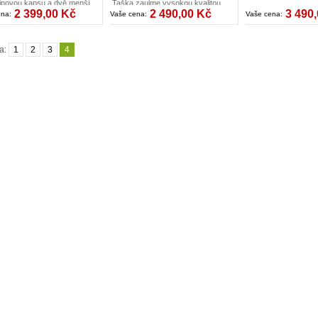
zipovou kapsu a dvě menší
Taška zaujme vysokou kvalitou
a drobnosti.
zpracování a
2 399,00 Kč
2 490,00 Kč
3 490
ena:
Vaše cena:
Vaše cena:
funkčností. Nadčasový elegantní
design skvěl
a:
1
2
3
4