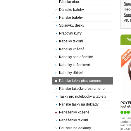
Pánské etue
Buga
Hed
Dámské batohy
Sam
Pánské batohy
VIC
Spisovky, desky
Pracovní kufry
Pá
Kabelky textilní
Kabelky kožené
Kabelky společenské
Kabelky koženkové
Kabelky dětské
Pánské tašky přes rameno
Pánské taštičky přes rameno
Tašky pro notebooky a tablety
POYEM
Pánské tašky na doklady
hnědá
Peněženky kožené
Luxusn
Peněženky textilní
perfek
každode
Pouzdra na doklady
je uzav