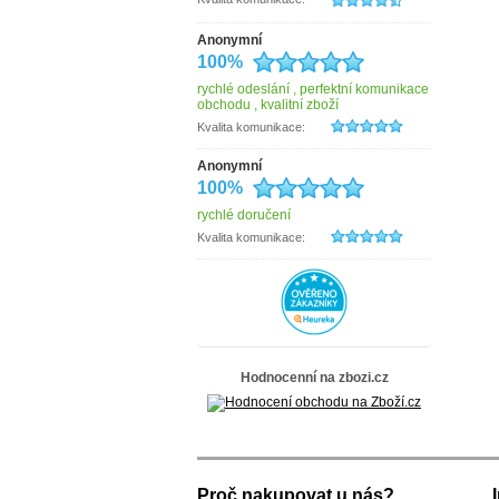
Erbe Solingen
Esprit
Estelle
Anonymní
EYE
100%
fabrizio
Famito
rychlé odeslání , perfektní komunikace
Fiorucci
obchodu , kvalitní zboží
Gabor
Kvalita komunikace:
Genevian
Hajn
Anonymní
Hama
100%
Hedgren
HELLIX
rychlé doručení
herlitz
Hide&Stitches
Kvalita komunikace:
HJP
IL GIGLIO
INDEE
ITALY
Jack Wolfskin
Kellermann
KNIRPS
Kristy.X
Hodnocenní na zbozi.cz
Lagen
Le Sands
LederArt
MAXFLY
Mustang
Neus
New Bags
Proč nakupovat u nás?