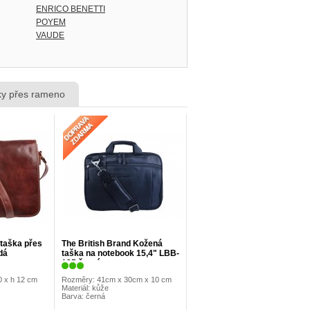
ENRICO BENETTI
POYEM
VAUDE
šky přes rameno
 taška přes
The British Brand Kožená
dá
taška na notebook 15,4" LBB-
125 černá
0 x h 12 cm
Rozměry: 41cm x 30cm x 10 cm
Materiál: kůže
Barva: černá