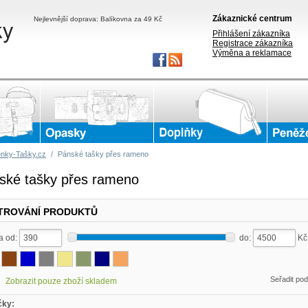
Zákaznické centrum
Nejlevnější doprava: Balíkovna za 49 Kč
Přihlášení zákazníka
Registrace zákazníka
Výměna a reklamace
nky-Tašky.cz
/
Pánské tašky přes rameno
ské tašky přes rameno
LTROVÁNÍ PRODUKTŮ
a od:
do:
K
Seřadit po
Zobrazit pouze zboží skladem
čky: