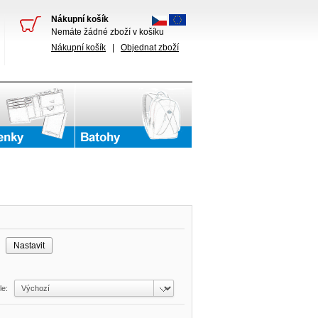
Nákupní košík
Nemáte žádné zboží v košíku
Nákupní košík
|
Objednat zboží
č
dle: