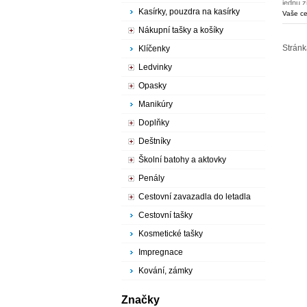
jednu 
kapsy n
Kasírky, pouzdra na kasírky
Vaše c
Nákupní tašky a košíky
Stránk
Klíčenky
Ledvinky
Opasky
Manikúry
Doplňky
Deštníky
Školní batohy a aktovky
Penály
Cestovní zavazadla do letadla
Cestovní tašky
Kosmetické tašky
Impregnace
Kování, zámky
Značky