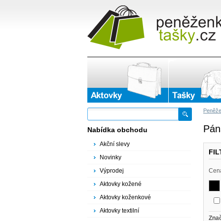
Peněže
Pán
Nabídka obchodu
Akční slevy
FI
Novinky
Výprodej
Cen
Aktovky kožené
Aktovky koženkové
Aktovky textilní
Zna