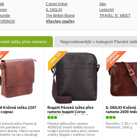
tti
Camel Active
d&n
gren
IL GIGLIO
LederArt
sonite
The British Brand
TRAVEL' N ' MEET
TORINOX
Všechny značky
nské tašky přes rameno
Nejprodávanější v kategorii Pánské ta
 Kožená taška 2207
Bugatti Pánská taška přes
IL GIGLIO Kožená
 cognac
rameno bugatti Corso
rameno 2009 hně
49390102 tmavě hnědá
í kožená taška Poyem je
Pánská taška přes rameno
Rozměry: š 38 x v 3
tním parťákem pro
49390102 tmavě hnědá Vysoce
Hmotnost: 1600 g
nní aktivity. Hlavní prostor
kvalitní kožená taška přes rameno
íratelný na zip a obsahuje
značky Bugatti z kolekce Corso.