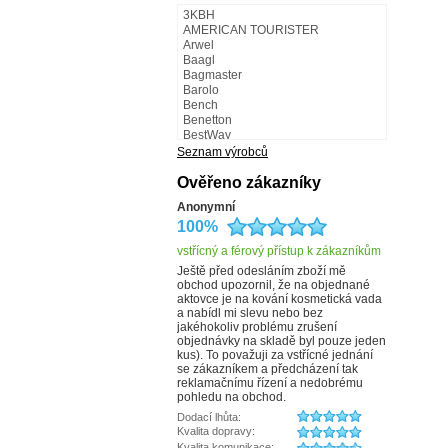
3KBH
AMERICAN TOURISTER
Arwel
Baagl
Bagmaster
Barolo
Bench
Benetton
BestWay
BestWay - Fabrizio
Seznam výrobců
BLACK HAND
Bugatti
Ověřeno zákazníky
Camel Active
Anonymní
Carmelo
100%
CATERPILLAR
CHARM LONDON
vstřícný a férový přístup k zákazníkům
Collonil
COOL
Ještě před odesláním zboží mě
obchod upozornil, že na objednané
Cosset
aktovce je na kování kosmetická vada
Česká výroba
a nabídl mi slevu nebo bez
d&n
jakéhokoliv problému zrušení
Dark Dudes
objednávky na skladě byl pouze jeden
debbi
kus). To považuji za vstřícné jednání
derby
se zákazníkem a předcházení tak
Doba ledová
reklamačnímu řízení a nedobrému
Doppler
pohledu na obchod.
DUP
Dodací lhůta:
Elega
Kvalita dopravy:
ENRICO BENETTI
Kvalita komunikace: