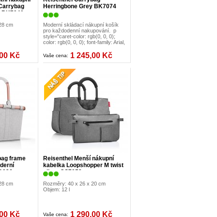
 Carrybag
Herringbone Grey BK7074
k BK7040
 28 cm
Moderní skládací nákupní košík
pro každodenní nakupování. p
style="caret-color: rgb(0, 0, 0);
color: rgb(0, 0, 0); font-family: Arial,
,00 Kč
1 245,00 Kč
Vaše cena:
bag frame
Reisenthel Menší nákupní
derní
kabelka Loopshopper M twist
K1036
silver OS7052
 28 cm
Rozměry: 40 x 26 x 20 cm
Objem: 12 l
,00 Kč
1 290,00 Kč
Vaše cena: