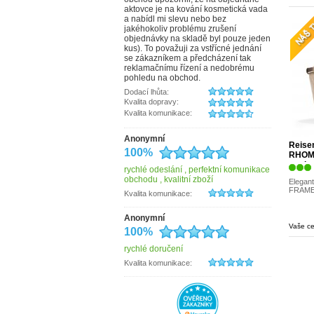
aktovce je na kování kosmetická vada
Česká výroba
a nabídl mi slevu nebo bez
d&n
jakéhokoliv problému zrušení
Dark Dudes
objednávky na skladě byl pouze jeden
debbi
kus). To považuji za vstřícné jednání
derby
se zákazníkem a předcházení tak
Doba ledová
reklamačnímu řízení a nedobrému
Doppler
pohledu na obchod.
DUP
Dodací lhůta:
Elega
Kvalita dopravy:
ENRICO BENETTI
Kvalita komunikace:
Erbe Solingen
Esprit
Estelle
Anonymní
Reise
EYE
100%
RHOM
fabrizio
moder
Famito
rychlé odeslání , perfektní komunikace
Fiorucci
obchodu , kvalitní zboží
Elegant
Gabor
FRAME
Kvalita komunikace:
Genevian
Hajn
Anonymní
Hama
Vaše c
100%
Hedgren
HELLIX
rychlé doručení
herlitz
Hide&Stitches
Kvalita komunikace:
HJP
IL GIGLIO
INDEE
ITALY