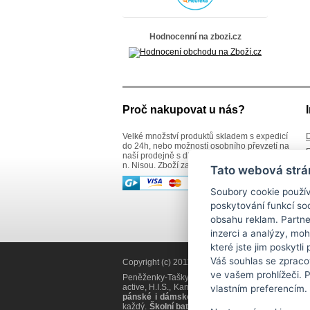
Jack Wolfskin
Kellermann
KNIRPS
Kristy.X
Hodnocenní na zbozi.cz
Lagen
Le Sands
LederArt
MAXFLY
Mustang
Neus
New Bags
Proč nakupovat u nás?
New bags leather
New design
New Wave
Velké množství produktů skladem s expedicí
D
do 24h, nebo možností osobního převzetí na
NITRO
R
naší prodejně s dlouholetou tradicí v Jablonci
Noelia Bolger
n. Nisou. Zboží zasíláme též na Slovensko.
Old River
Č
Tato webová strá
Old West
S
Osprey
Soubory cookie použív
K
OZONE
poskytování funkcí soc
Pavel Matouš
Penny Belts
obsahu reklam. Partne
Playmobile
inzerci a analýzy, mo
POYEM
které jste jim poskytli
Reisenthel
Reisenthel + Knirps
Váš souhlas se zpraco
Copyright (c) 2011
Kožené zboží SÁRA Jablonec
RuMe
ve vašem prohlížeči. 
Peněženky-Tašky.cz - prodejna koženého zboží S
Samsonite
active, H.I.S., Kangaroos, O´neill, Vaude, RuMe, 
vlastním preferencím.
Sára
pánské i dámské peněženky
všech materiálů, k
SEGALI
každý.
Školní batohy
pro žáky a studenty střední 