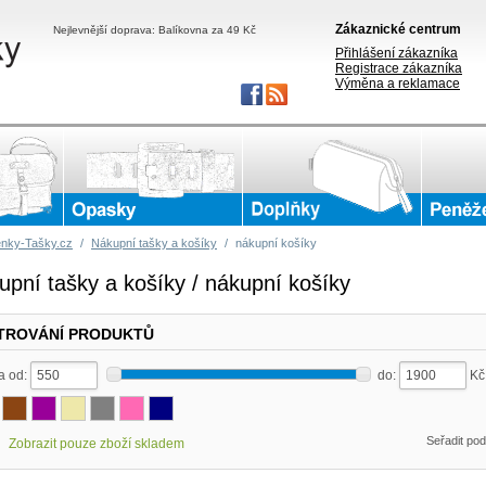
Zákaznické centrum
Nejlevnější doprava: Balíkovna za 49 Kč
Přihlášení zákazníka
Registrace zákazníka
Výměna a reklamace
nky-Tašky.cz
/
Nákupní tašky a košíky
/
nákupní košíky
upní tašky a košíky / nákupní košíky
LTROVÁNÍ PRODUKTŮ
a od:
do:
K
Seřadit po
Zobrazit pouze zboží skladem