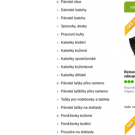
Pánské etue
ná
Dámské batohy
Pánské batohy
Spisovky, desky
Pracovní kufry
Kabelky textilní
Kabelky kožené
Kabelky společenské
Kabelky koženkové
Reise
Kabelky dětské
nákup
easys
Pánské tašky přes rameno
UJ70
Rozměr
Pánské taštičky přes rameno
Objem:
Tašky pro notebooky a tablety
Vaše c
Pánské tašky na doklady
Peněženky kožené
Peněženky textilní
Pouzdra na doklady