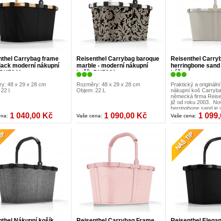
nthel Carrybag frame
Reisenthel Carrybag baroque
Reisenthel Carry
lack moderní nákupní
marble - moderní nákupní
herringbone san
 BK7041
košík BK7061
béžový
y: 48 x 29 x 28 cm
Rozměry: 48 x 29 x 28 cm
Praktický a originální
22 l.
Objem: 22 L
nákupní koš Carryba
německá firma Reise
již od roku 2003. No
herringbone sand je
elegantní látky v bé
1 040,00 Kč
1 090,00 Kč
1 099
ena:
Vaše cena:
Vaše cena:
/pr
nthel Nákupní košík
Reisenthel Carrybag Frame
Reisenthel Elegan