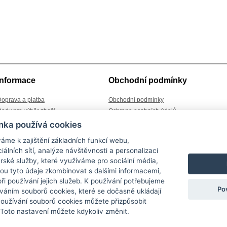
Informace
Obchodní podmínky
oprava a platba
Obchodní podmínky
ady pro výběr zboží
Ochrana osobních údajů
lánky a aktuality
Reklamace
nka používá cookies
ledování zásilek
Výměna zboží
áme k zajištění základních funkcí webu,
ontakt
Odstoupení od kupní smlouvy
iálních sítí, analýze návštěvnosti a personalizaci
rské služby, které využíváme pro sociální média,
hou tyto údaje zkombinovat s dalšími informacemi,
 při používání jejich služeb. K používání potřebujeme
Po
váním souborů cookies, které se dočasně ukládají
 nad Nisou
- Kontakt: +420 722 939 388, info@sara-jbc.cz
Mobilní verze
|
Používání souborů cookies můžete přizpůsobit
ÁRA v Jablonci nad Nisou s dlouholetou tradicí. Nabízíme
látkové a kožené ka
Loap, ...). Značkové
peněženky Camel Active
, Cosset, EYE, Loap, Valentini, HIS
 Toto nastavení můžete kdykoliv změnit.
ožené peněženky, textilní peněženky, ale i peněženky "
kasírky
" pro restaurace 
i základní školy včetně 1 stupně (v nabídce též penály),
batohy pro sport a volný