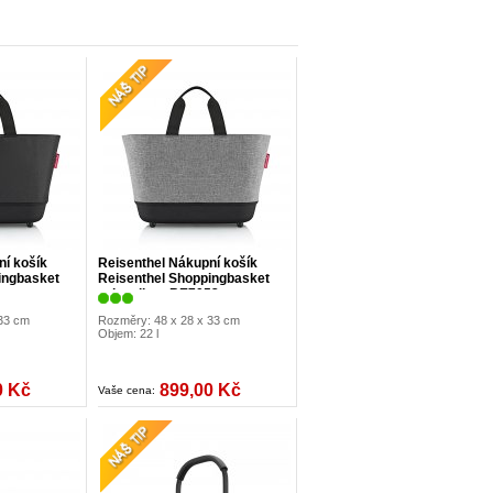
ní košík
Reisenthel Nákupní košík
ingbasket
Reisenthel Shoppingbasket
twist silver BE7052
 33 cm
Rozměry: 48 x 28 x 33 cm
Objem: 22 l
0 Kč
899,00 Kč
Vaše cena: