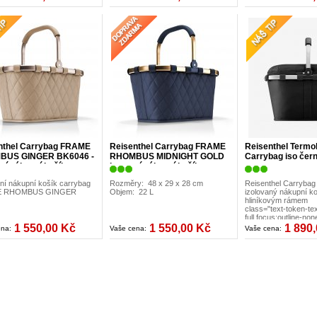
nthel Carrybag FRAME
Reisenthel Carrybag FRAME
Reisenthel Termo
BUS GINGER BK6046 -
RHOMBUS MIDNIGHT GOLD
Carrybag iso čer
ní nákupní košík
Luxusní nákupní košík
BK4111
ní nákupní košík carrybag
Rozměry: 48 x 29 x 28 cm
Reisenthel Carrybag 
 RHOMBUS GINGER
Objem: 22 L
izolovaný nákupní ko
hliníkovým rámem
class="text-token-te
full focus:outline-no
height:45px] has-data
1 550,00 Kč
1 550,00 Kč
1 890
ena:
Vaše cena:
Vaše cena:
block:pointer-events
data-w