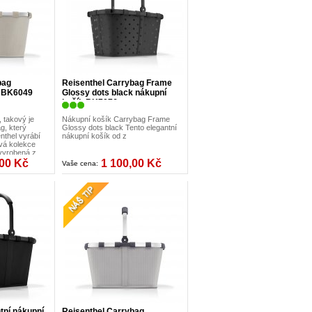
bag
Reisenthel Carrybag Frame
d BK6049
Glossy dots black nákupní
košík BK7076
, takový je
Nákupní košík Carrybag Frame
g, který
Glossy dots black Tento elegantní
nthel vyrábí
nákupní košík od z
vá kolekce
 vyrobená z
žové barvě.
,00 Kč
1 100,00 Kč
Vaše cena:
tní nákupní
Reisenthel Carrybag