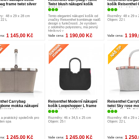
ag frame twist silver
Twist blush nákupní košík
košík Reisenthel
52
BK3101
frame black/blac
y: 48 x 29 x 28 cm
Tento elegantní nákupní košík od
Rozměry: 48 x 29 x
 22 L
značky Reisenthel kombinuje nadčasový
Objem: 22 l.
design s funkčností. Je vyroben
z odolného polyesteru, má pevný
hliníkový r
1 145,00 Kč
1 190,00 Kč
1 199
ena:
Vaše cena:
Vaše cena:
nthel Carrybag
Reisenthel Moderní nákupní
Reisenthel Carry
ngbone mokka nákupní
košík Loopshopper L frame
twist Sky rose mo
 BK6054
black/black OR7040
nákupní košík B
 a praktický společník pro
Rozměry: 46 x 34,5 x 25 cm
Rozměry: 48 x 29 x
den spa
Objem: 25 l
Objem: 22 L
1 245,00 Kč
1 245,00 Kč
1 250
ena:
Vaše cena:
Vaše cena: