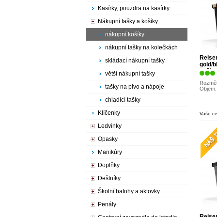
Kasírky, pouzdra na kasírky
Nákupní tašky a košíky
nákupní košíky
nákupní tašky na kolečkách
Reise
skládací nákupní tašky
gold/b
košík
větší nákupní tašky
Rozměr
tašky na pivo a nápoje
Objem: 
chladící tašky
Klíčenky
Vaše c
Ledvinky
Opasky
Manikúry
Doplňky
Deštníky
Školní batohy a aktovky
Penály
Reise