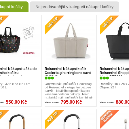
kupní košíky
Nejprodávanější v kategorii nákupní košíky
nthel Nákupní taška do
Reisenthel Nákupní košík
Reisenthel Nákup
ního košíku
Coolerbag herringbone sand
Reisenthel Shopp
hoppingbag dots
UH6049
black BE7003
09
y: 32,5 x 38 x 51 cm
Objevte nákupní košík Coolerbag
Rozměry: 48 x 28 x
 30 L
od Reisenthel v elegantní béžové
Objem: 22 l
barvě – ideálního společníka pro
vaše každodenní nákupy. Tento
praktický nákupní košík kombinuje
lehkost a prostornost a je ideální
550,00 Kč
795,00 Kč
880,0
ena:
Vaše cena:
Vaše cena:
pro každého, kdo