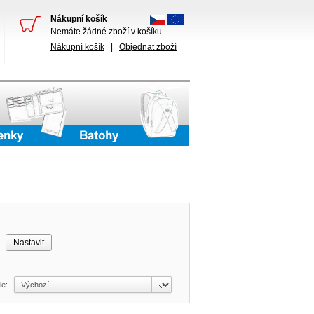
Nákupní košík
Nemáte žádné zboží v košíku
Nákupní košík
|
Objednat zboží
č
dle: