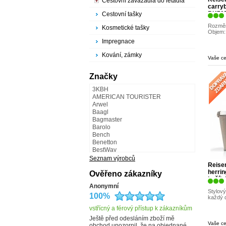
Cestovní zavazadla do letadla
carryb
BK70
Cestovní tašky
Rozměr
Kosmetické tašky
Objem:
Impregnace
Kování, zámky
Vaše c
Značky
3KBH
AMERICAN TOURISTER
Arwel
Baagl
Bagmaster
Barolo
Bench
Benetton
BestWay
BestWay - Fabrizio
Seznam výrobců
Reise
BLACK HAND
herri
Bugatti
Ověřeno zákazníky
košík
Camel Active
Anonymní
Carmelo
Stylový
100%
CATERPILLAR
každý 
CHARM LONDON
vstřícný a férový přístup k zákazníkům
Collonil
COOL
Ještě před odesláním zboží mě
Vaše c
obchod upozornil, že na objednané
Cosset