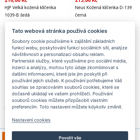
210,00 Kč
215,00 Kč
HJP Velká kožená klíčenka
Neus Kožená klíčenka D-139
1039-B šedá
černá
Tato webová stránka používá cookies
Soubory cookie používáme k zajištění základních
funkcí webu, poskytování funkcí sociálních sítí, analýze
návštěvnosti a personalizaci obsahu reklam.
Partnerské služby, které využíváme pro sociální média,
inzerci a analýzy, mohou tyto údaje zkombinovat s
dalšími informacemi, které jste jim poskytli při
používání jejich služeb. K používání potřebujeme Váš
souhlas se zpracováním souborů cookies, které se
dočasně ukládají ve vašem prohlížeči. Používání
240,00 Kč
250,00 Kč
souborů cookies můžete přizpůsobit vlastním
preferencím. Toto nastavení můžete kdykoliv změnit.
Neus Klíčenka kožená EM-762
Hajn klíčenka kožená
černá
400401.0 C černá
Nastavení cookies
1
2
3
4
>
1 / 9
Povolit vše