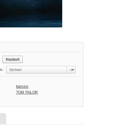
č
dle:
fabrizio
TOM TAILOR