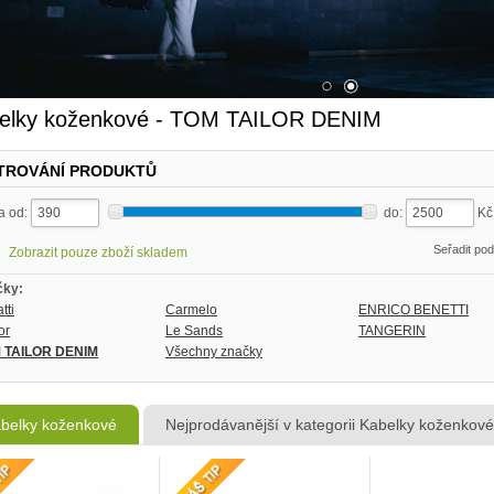
elky koženkové - TOM TAILOR DENIM
LTROVÁNÍ PRODUKTŮ
a od:
do:
K
Seřadit po
Zobrazit pouze zboží skladem
čky:
tti
Carmelo
ENRICO BENETTI
or
Le Sands
TANGERIN
 TAILOR DENIM
Všechny značky
belky koženkové
Nejprodávanější v kategorii Kabelky koženkové