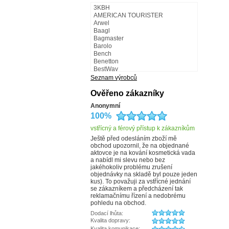
3KBH
AMERICAN TOURISTER
Arwel
Baagl
Bagmaster
Barolo
Bench
Benetton
BestWay
BestWay - Fabrizio
Seznam výrobců
BLACK HAND
Bugatti
Ověřeno zákazníky
Camel Active
Anonymní
Carmelo
100%
CATERPILLAR
CHARM LONDON
vstřícný a férový přístup k zákazníkům
Collonil
COOL
Ještě před odesláním zboží mě
obchod upozornil, že na objednané
Cosset
aktovce je na kování kosmetická vada
Česká výroba
a nabídl mi slevu nebo bez
d&n
jakéhokoliv problému zrušení
Dark Dudes
objednávky na skladě byl pouze jeden
debbi
kus). To považuji za vstřícné jednání
derby
se zákazníkem a předcházení tak
Doba ledová
reklamačnímu řízení a nedobrému
Doppler
pohledu na obchod.
DUP
Dodací lhůta:
Elega
Kvalita dopravy:
ENRICO BENETTI
Kvalita komunikace: