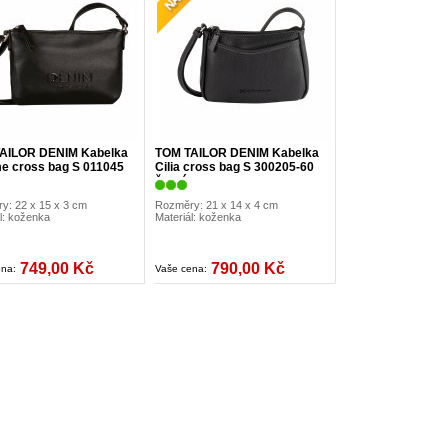
AILOR DENIM Kabelka
TOM TAILOR DENIM Kabelka
e cross bag S 011045
Cilia cross bag S 300205-60
černá
y: 22 x 15 x 3 cm
Rozměry: 21 x 14 x 4 cm
l: koženka
Materiál: koženka
749,00 Kč
790,00 Kč
ena:
Vaše cena: