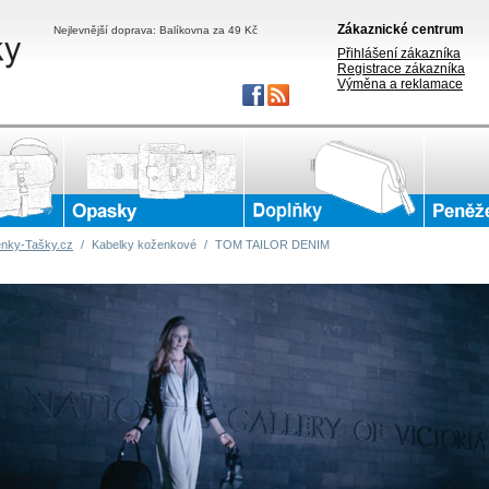
Zákaznické centrum
Nejlevnější doprava: Balíkovna za 49 Kč
Přihlášení zákazníka
Registrace zákazníka
Výměna a reklamace
nky-Tašky.cz
/
Kabelky koženkové
/
TOM TAILOR DENIM