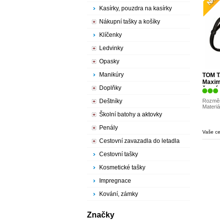
Kasírky, pouzdra na kasírky
Nákupní tašky a košíky
Klíčenky
Ledvinky
Opasky
Manikúry
TOM T
Maxim
Doplňky
černá
Rozměr
Deštníky
Materiá
Školní batohy a aktovky
Penály
Vaše c
Cestovní zavazadla do letadla
Cestovní tašky
Kosmetické tašky
Impregnace
Kování, zámky
Značky