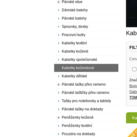
Pánské etue
Dámské batohy
Pánské batohy
Spisovky, desky
Kab
Pracovní kufry
Kabelky textilní
FI
Kabelky kožené
Cen
Kabelky společenské
Kabelky koženkové
Kabelky dětské
Zna
Pánské tašky přes rameno
Buga
Gab
Pánské taštičky přes rameno
TOM
Tašky pro notebooky a tablety
Pánské tašky na doklady
Ka
Peněženky kožené
Peněženky textilní
Pouzdra na doklady