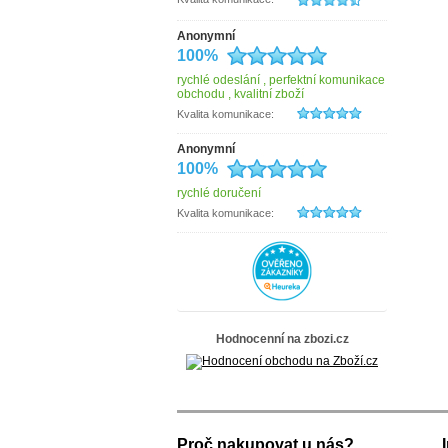
Erbe Solingen
Esprit
Estelle
Anonymní
EYE
100%
fabrizio
Famito
rychlé odeslání , perfektní komunikace
Fiorucci
obchodu , kvalitní zboží
Gabor
Kvalita komunikace:
Genevian
Hajn
Anonymní
Hama
100%
Hedgren
HELLIX
rychlé doručení
herlitz
Hide&Stitches
Kvalita komunikace:
HJP
IL GIGLIO
INDEE
ITALY
Jack Wolfskin
Kellermann
KNIRPS
Kristy.X
Hodnocenní na zbozi.cz
Lagen
Le Sands
LederArt
MAXFLY
Mustang
Neus
New Bags
Proč nakupovat u nás?