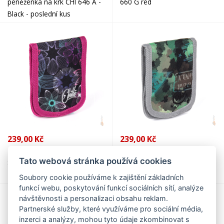
peněženka na krk CHI 646 A -
660 G red
Black - poslední kus
239,00 Kč
239,00 Kč
Topgal Kapsička na krk CHI
Topgal Kapsička na krk CHI
Tato webová stránka používá cookies
853 A black
855 E green
Soubory cookie používáme k zajištění základních
funkcí webu, poskytování funkcí sociálních sítí, analýze
návštěvnosti a personalizaci obsahu reklam.
Partnerské služby, které využíváme pro sociální média,
inzerci a analýzy, mohou tyto údaje zkombinovat s