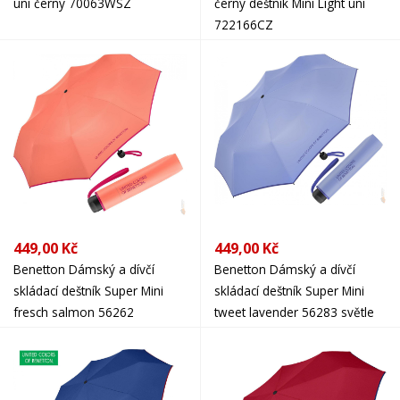
uni černý 70063WSZ
černý deštník Mini Light uni
722166CZ
449,00 Kč
449,00 Kč
Benetton Dámský a dívčí
Benetton Dámský a dívčí
skládací deštník Super Mini
skládací deštník Super Mini
fresch salmon 56262
tweet lavender 56283 světle
lososový
fialový