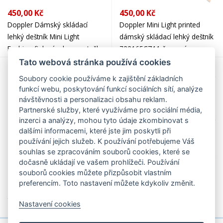
450,00 Kč
450,00 Kč
Doppler Dámský skládací
Doppler Mini Light printed
lehký deštník Mini Light
dámský skládací lehký deštník
Fashion fialový s lemem tečky
722165CZ11 červený
722165CZ21
Tato webová stránka používá cookies
Soubory cookie používáme k zajištění základních
funkcí webu, poskytování funkcí sociálních sítí, analýze
návštěvnosti a personalizaci obsahu reklam.
Partnerské služby, které využíváme pro sociální média,
inzerci a analýzy, mohou tyto údaje zkombinovat s
dalšími informacemi, které jste jim poskytli při
používání jejich služeb. K používání potřebujeme Váš
souhlas se zpracováním souborů cookies, které se
dočasně ukládají ve vašem prohlížeči. Používání
487,00 Kč
487,00 Kč
souborů cookies můžete přizpůsobit vlastním
preferencím. Toto nastavení můžete kdykoliv změnit.
TOM TAILOR Mini deštník s
TOM TAILOR Mini deštník s
automatickým otevíráním
automatickým otevíráním
Nastavení cookies
Tom Tailor 220TTB-10000
Tom Tailor 220TTB-10001
modrý
stone