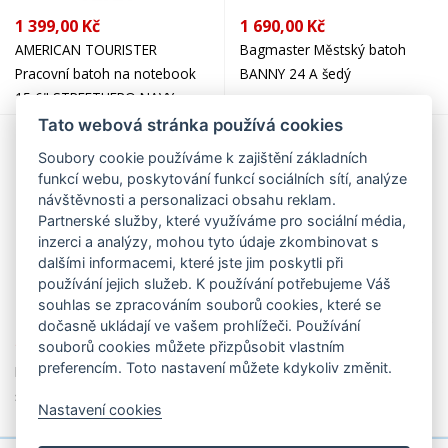
1 399,00 Kč
1 690,00 Kč
AMERICAN TOURISTER
Bagmaster Městský batoh
Pracovní batoh na notebook
BANNY 24 A šedý
15,6" STREETHERO NAVY
MELANGE 147028-8412 tmavě
Tato webová stránka používá cookies
modrý
Soubory cookie používáme k zajištění základních
funkcí webu, poskytování funkcí sociálních sítí, analýze
návštěvnosti a personalizaci obsahu reklam.
Partnerské služby, které využíváme pro sociální média,
inzerci a analýzy, mohou tyto údaje zkombinovat s
dalšími informacemi, které jste jim poskytli při
používání jejich služeb. K používání potřebujeme Váš
souhlas se zpracováním souborů cookies, které se
dočasně ukládají ve vašem prohlížeči. Používání
1 699,00 Kč
1 790,00 Kč
souborů cookies můžete přizpůsobit vlastním
preferencím. Toto nastavení můžete kdykoliv změnit.
Bagmaster POKY 22 A batoh
Bagmaster Městský batoh
šedý dekor
Urban 24 A hnědý
Nastavení cookies