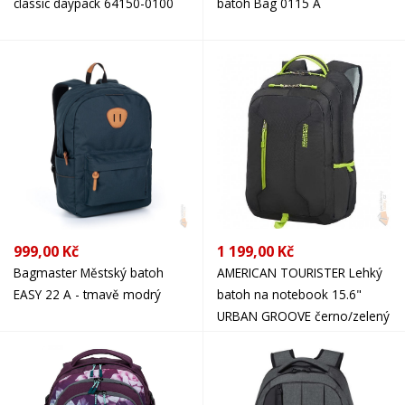
classic daypack 64150-0100
batoh Bag 0115 A
999,00 Kč
1 199,00 Kč
Bagmaster Městský batoh
AMERICAN TOURISTER Lehký
EASY 22 A - tmavě modrý
batoh na notebook 15.6"
URBAN GROOVE černo/zelený
78828-2606