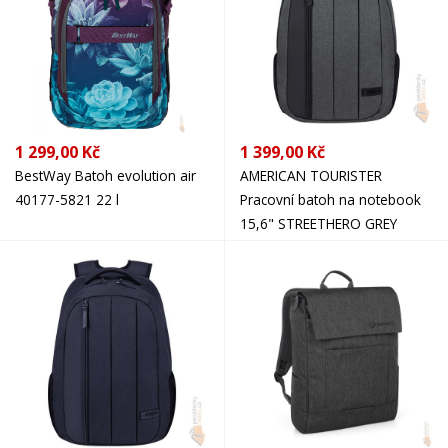
1 299,00 Kč
1 399,00 Kč
BestWay Batoh evolution air
AMERICAN TOURISTER
40177-5821 22 l
Pracovní batoh na notebook
15,6" STREETHERO GREY
MELANGE 147028-8412 šedý