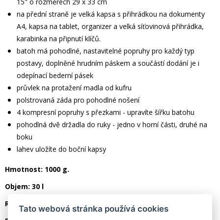
15" o rozměrech 29 x 33 cm
na přední straně je velká kapsa s přihrádkou na dokumenty
A4, kapsa na tablet, organizer a velká síťovinová přihrádka,
karabinka na připnutí klíčů.
batoh má pohodlné, nastavitelné popruhy pro každý typ
postavy, doplněné hrudním páskem a součástí dodání je i
odepínací bederní pásek
průvlek na protažení madla od kufru
polstrovaná záda pro pohodlné nošení
4 kompresní popruhy s přezkami - upravíte šířku batohu
pohodlná dvě držadla do ruky - jedno v horní části, druhé na
boku
lahev uložíte do boční kapsy
Hmotnost: 1000 g.
Objem: 30 l
Rozměry: 54 x 30 x 15 cm
Tato webová stránka používá cookies