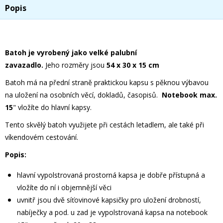
Popis
Batoh je vyrobený jako velké palubní
zavazadlo.
Jeho rozměry jsou
54 x 30 x 15 cm
Batoh má na přední straně praktickou kapsu s pěknou výbavou
na uložení
na osobních věcí, dokladů, časopisů.
Notebook max.
15
" vložíte do hlavní kapsy.
Tento skvělý batoh využijete při cestách letadlem, ale také při
víkendovém cestování.
Popis:
hlavní vypolstrovaná prostorná kapsa je dobře přístupná a
vložíte do ní i objemnější věci
uvnitř jsou dvě síťovinové kapsičky pro uložení drobností,
nabíječky a pod.
u zad je vypolstrovaná kapsa na notebook