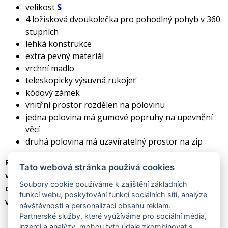
velikost
S
4 ložisková dvoukolečka pro pohodlný pohyb v 360
stupních
lehká konstrukce
extra pevný materiál
vrchní madlo
teleskopicky výsuvná rukojeť
kódový zámek
vnitřní prostor rozdělen na polovinu
jedna polovina má gumové popruhy na upevnění
věcí
druhá polovina má uzavíratelný prostor na zip
Rozměry: 54 x 35 x 23 cm - včetně koleček
Tato webová stránka používá cookies
Vnitřní rozměry: 47 x 34 x 22 cm
Soubory cookie používáme k zajištění základních
Objem: 35 L
funkcí webu, poskytování funkcí sociálních sítí, analýze
Váha: 2,4 kg
návštěvnosti a personalizaci obsahu reklam.
Partnerské služby, které využíváme pro sociální média,
inzerci a analýzy, mohou tyto údaje zkombinovat s