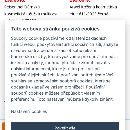
299,00 Kč
299,00 Kč
Reisenthel Dámská
Arwel Kožená kosmetická
kosmetická taštička multicase
etue 611-0023 černá
autumn 1WJ7053
Tato webová stránka používá cookies
Soubory cookie používáme k zajištění základních
funkcí webu, poskytování funkcí sociálních sítí, analýze
návštěvnosti a personalizaci obsahu reklam.
Partnerské služby, které využíváme pro sociální média,
inzerci a analýzy, mohou tyto údaje zkombinovat s
dalšími informacemi, které jste jim poskytli při
používání jejich služeb. K používání potřebujeme Váš
souhlas se zpracováním souborů cookies, které se
dočasně ukládají ve vašem prohlížeči. Používání
299,00 Kč
315,00 Kč
souborů cookies můžete přizpůsobit vlastním
preferencím. Toto nastavení můžete kdykoliv změnit.
Arwel Kožená kosmetická
Reisenthel # urban case tokyo
etue 611-0023 Rose gold
black & white kosmetická
Nastavení cookies
taška PK7049
1
2
3
4
>
1 / 7
Povolit vše