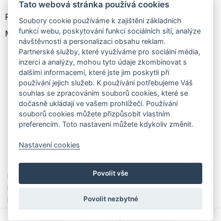
Tato webová stránka používá cookies
Rozměry : 12 x 7,5 cm
Soubory cookie používáme k zajištění základních
funkcí webu, poskytování funkcí sociálních sítí, analýze
Materiál: hovězina
návštěvnosti a personalizaci obsahu reklam.
Partnerské služby, které využíváme pro sociální média,
inzerci a analýzy, mohou tyto údaje zkombinovat s
dalšími informacemi, které jste jim poskytli při
používání jejich služeb. K používání potřebujeme Váš
souhlas se zpracováním souborů cookies, které se
dočasně ukládají ve vašem prohlížeči. Používání
souborů cookies můžete přizpůsobit vlastním
preferencím. Toto nastavení můžete kdykoliv změnit.
Nastavení cookies
210,00 Kč
210,00 Kč
Povolit vše
HJP Dámská velká kožená
HJP Velká kožená klíčenka
klíčenka 1039-A černá s
1039-B šedá
kytičkou
Povolit nezbytné
Standardní verze stránek
|
Nastavení cookies