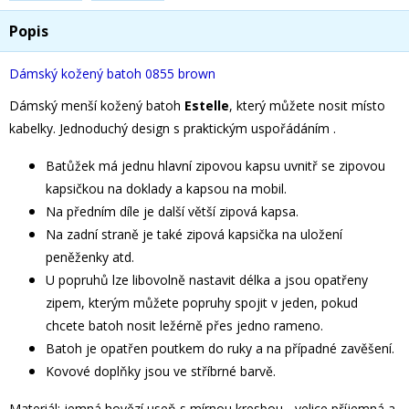
Popis
Dámský kožený batoh 0855 brown
Dámský menší kožený batoh
Estelle
, který můžete nosit místo
kabelky. Jednoduchý design s praktickým uspořádáním .
Batůžek má jednu hlavní zipovou kapsu uvnitř se zipovou
kapsičkou na doklady a kapsou na mobil.
Na předním díle je další větší zipová kapsa.
Na zadní straně je také zipová kapsička na uložení
peněženky atd.
U popruhů lze libovolně nastavit délka a jsou opatřeny
zipem, kterým můžete popruhy spojit v jeden, pokud
chcete batoh nosit ležérně přes jedno rameno.
Batoh je opatřen poutkem do ruky a na případné zavěšení.
Kovové doplňky jsou ve stříbrné barvě.
Materiál: jemná hovězí useň s mírnou kresbou - velice příjemná a