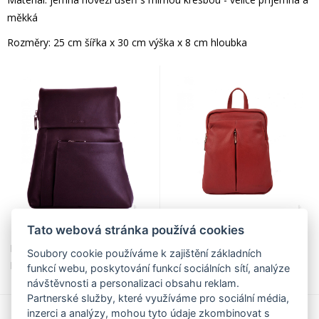
měkká
Rozměry: 25 cm šířka x 30 cm výška x 8 cm hloubka
Tato webová stránka používá cookies
2 280,00 Kč
2 290,00 Kč
Estelle Dámský kožený batoh
Estelle dámský kožený batoh
Soubory cookie používáme k zajištění základních
ET-0145 tmavě hnědý
do města 0143 červený
funkcí webu, poskytování funkcí sociálních sítí, analýze
návštěvnosti a personalizaci obsahu reklam.
Partnerské služby, které využíváme pro sociální média,
inzerci a analýzy, mohou tyto údaje zkombinovat s