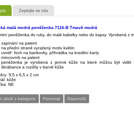
pis
Zeptejte se nás
ká malá modrá peněženka 7116-B Tmavě modrá
ntní peněženka do ruky, do malé kabelky nebo do kapsy. Vyrobená z 
zapínání na patent
na přední straně vyražený motiv květin
uvnitř: foch na bankovky, přihrádka na kreditní karty
mincovník na patent
peněženka je vyrobená z jemné kůže na které můžou být vidět r
škrábance a rozdíly v barvě kůže
ry: 9,5 x 6,5 x 2 cm
iál: kůže
čka: NE
ší zboží z kategorie
Porovnat
Doporučit