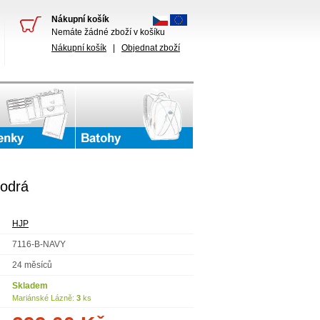
Nákupní košík
Nemáte žádné zboží v košíku
Nákupní košík
|
Objednat zboží
odrá
HJP
7116-B-NAVY
24 měsíců
Skladem
Mariánské Lázně:
3
ks