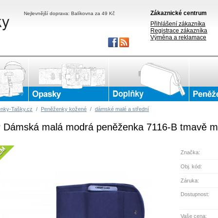
Zákaznické centrum
Nejlevnější doprava: Balíkovna za 49 Kč
Přihlášení zákazníka
Registrace zákazníka
Výměna a reklamace
nky-Tašky.cz
/
Peněženky kožené
/
dámské malé a střední
 Dámská malá modrá peněženka 7116-B tmavě m
Značka:
Obj. kód:
Záruka:
Dostupnost:
Vaše cena: