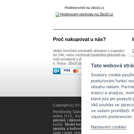
KNIRPS
Kristy.X
Hodnocenní na zbozi.cz
Lagen
Le Sands
LederArt
MAXFLY
Mustang
Neus
New Bags
Proč nakupovat u nás?
New bags leather
New design
New Wave
Velké množství produktů skladem s expedicí
D
do 24h, nebo možností osobního převzetí na
NITRO
R
naší prodejně s dlouholetou tradicí v Jablonci
Noelia Bolger
n. Nisou. Zboží zasíláme též na Slovensko.
Old River
Č
Tato webová strá
Old West
S
Osprey
Soubory cookie použív
K
OZONE
poskytování funkcí soc
Pavel Matouš
Penny Belts
obsahu reklam. Partne
Playmobile
inzerci a analýzy, mo
POYEM
které jste jim poskytli
Reisenthel
Reisenthel + Knirps
Váš souhlas se zpraco
Copyright (c) 2011
Kožené zboží SÁRA Jablonec
RuMe
ve vašem prohlížeči. 
Peněženky-Tašky.cz - prodejna koženého zboží S
Samsonite
active, H.I.S., Kangaroos, O´neill, Vaude, RuMe, 
vlastním preferencím.
Sára
pánské i dámské peněženky
všech materiálů, k
SEGALI
každý.
Školní batohy
pro žáky a studenty střední 
Nastavení cookies
step by step
opasky a kožené společenské pásky
, pánské i
Stir Crazy
malé i velké, tašky na kolečkách, velmi oblíbené
t