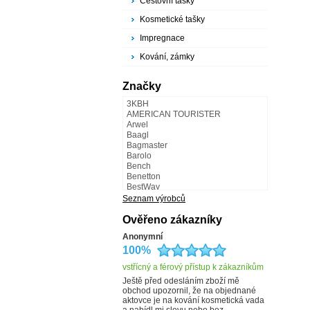
Cestovní tašky
Kosmetické tašky
Impregnace
Kování, zámky
Značky
3KBH
AMERICAN TOURISTER
Arwel
Baagl
Bagmaster
Barolo
Bench
Benetton
BestWay
BestWay - Fabrizio
Seznam výrobců
BLACK HAND
Bugatti
Ověřeno zákazníky
Camel Active
Anonymní
Carmelo
100%
CATERPILLAR
CHARM LONDON
vstřícný a férový přístup k zákazníkům
Collonil
COOL
Ještě před odesláním zboží mě
obchod upozornil, že na objednané
Cosset
aktovce je na kování kosmetická vada
Česká výroba