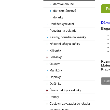
dámské dlouhé
Po
dámské rámkové
dolarky
Dáms
Peněženky textilní
Elega
Pouzdra na doklady
Kasírky, pouzdra na kasírky
Nákupní tašky a košíky
Klíčenky
Ledvinky
Rozmě
Opasky
Mater
Krabi
Manikúry
Doplňky
Dal
Deštníky
Školní batohy a aktovky
Penály
Cestovní zavazadla do letadla