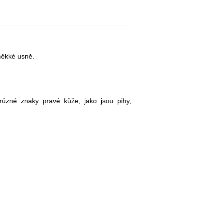
měkké usně.
ůzné znaky pravé kůže, jako jsou pihy,