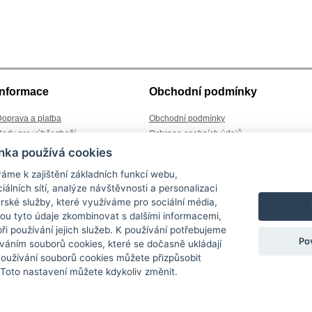
Informace
Obchodní podmínky
oprava a platba
Obchodní podmínky
ady pro výběr zboží
Ochrana osobních údajů
lánky a aktuality
Reklamace
nka používá cookies
ledování zásilek
Výměna zboží
áme k zajištění základních funkcí webu,
ontakt
Odstoupení od kupní smlouvy
iálních sítí, analýze návštěvnosti a personalizaci
rské služby, které využíváme pro sociální média,
hou tyto údaje zkombinovat s dalšími informacemi,
 při používání jejich služeb. K používání potřebujeme
Po
váním souborů cookies, které se dočasně ukládají
 nad Nisou
- Kontakt: +420 722 939 388, info@sara-jbc.cz
Mobilní verze
|
Používání souborů cookies můžete přizpůsobit
ÁRA v Jablonci nad Nisou s dlouholetou tradicí. Nabízíme
látkové a kožené ka
Loap, ...). Značkové
peněženky Camel Active
, Cosset, EYE, Loap, Valentini, HIS
 Toto nastavení můžete kdykoliv změnit.
ožené peněženky, textilní peněženky, ale i peněženky "
kasírky
" pro restaurace 
i základní školy včetně 1 stupně (v nabídce též penály),
batohy pro sport a volný
 dámské a jiné doplńky (rukavice, deštníky, pouzdra na vizitky a doklady. Pokud c
ašky přes rameno
. Hodit se Vám na cestách mohou i obaly a tašky na notebooky, ta