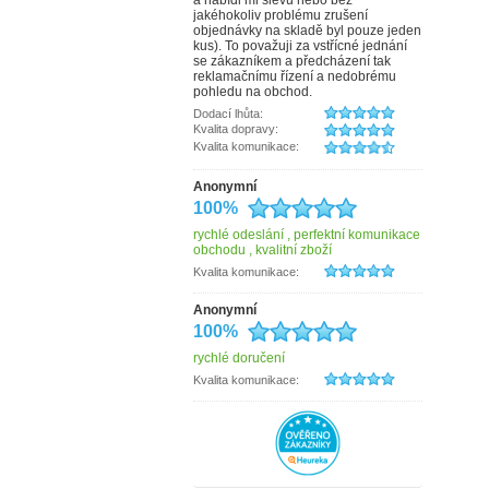
a nabídl mi slevu nebo bez
d&n
jakéhokoliv problému zrušení
Dark Dudes
objednávky na skladě byl pouze jeden
debbi
kus). To považuji za vstřícné jednání
derby
se zákazníkem a předcházení tak
Doba ledová
reklamačnímu řízení a nedobrému
Doppler
pohledu na obchod.
DUP
Dodací lhůta:
Elega
Kvalita dopravy:
ENRICO BENETTI
Kvalita komunikace:
Erbe Solingen
Esprit
Estelle
Anonymní
EYE
100%
fabrizio
Famito
rychlé odeslání , perfektní komunikace
Fiorucci
obchodu , kvalitní zboží
Gabor
Kvalita komunikace:
Genevian
Hajn
Anonymní
Hama
100%
Hedgren
HELLIX
rychlé doručení
herlitz
Hide&Stitches
Kvalita komunikace:
HJP
IL GIGLIO
INDEE
ITALY
Jack Wolfskin
Kellermann